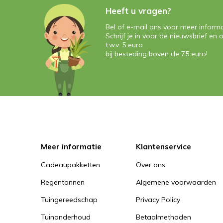
Heeft u vragen?
Bel of e-mail ons voor meer informa
Schrijf je in voor de nieuwsbrief e
t.w.v. 5 euro
bij besteding boven de 75 euro!
Meer informatie
Klantenservice
Cadeaupakketten
Over ons
Regentonnen
Algemene voorwaarden
Tuingereedschap
Privacy Policy
Tuinonderhoud
Betaalmethoden