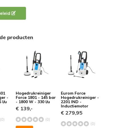
eleid
rde producten
401
Hogedrukreiniger
Eurom Force
er -
Force 1801 - 145 bar
Hogedrukreiniger -
 l/u
- 1800 W - 330 l/u
2201 IND -
Inductiemotor
€ 139,-
€ 279,95
(0)
(0)
(0)