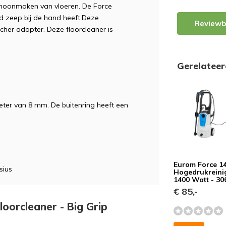
schoonmaken van vloeren. De Force
jd zeep bij de hand heeft.Deze
Reviewb
cher adapter. Deze floorcleaner is
Gerelatee
eter van 8 mm. De buitenring heeft een
Eurom Force 1
sius
Hogedrukreinig
1400 Watt - 306
€ 85,-
loorcleaner - Big Grip