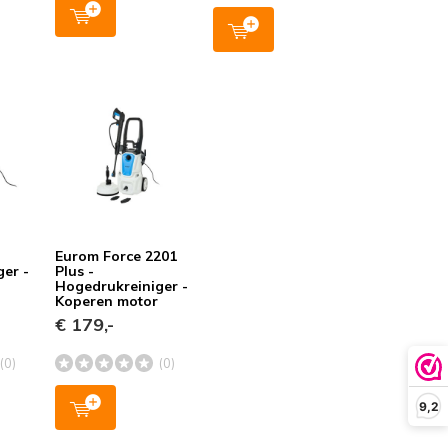
Eurom Force 2201
er -
Plus -
Hogedrukreiniger -
Koperen motor
€ 179,-
(0)
(0)
9,2