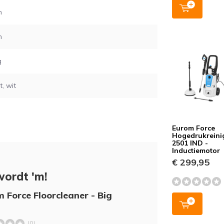
m
m
g
, wit
Eurom Force
Hogedrukreinig
2501 IND -
Inductiemotor
€ 299,95
wordt 'm!
 Force Floorcleaner - Big
(0)