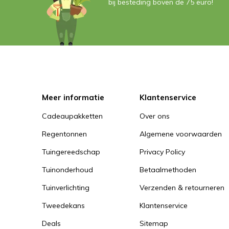
bij besteding boven de 75 euro!
Meer informatie
Klantenservice
Cadeaupakketten
Over ons
Regentonnen
Algemene voorwaarden
Tuingereedschap
Privacy Policy
Tuinonderhoud
Betaalmethoden
Tuinverlichting
Verzenden & retourneren
Tweedekans
Klantenservice
Deals
Sitemap