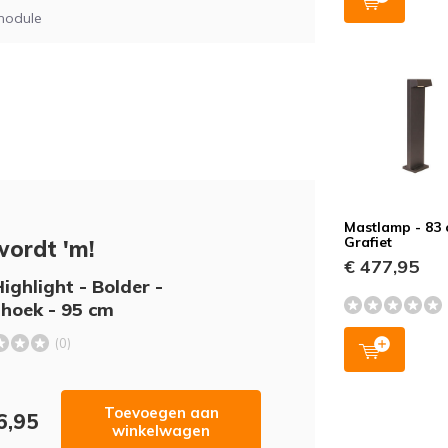
module
Mastlamp - 83 
Grafiet
wordt 'm!
€ 477,95
Highlight - Bolder -
hoek - 95 cm
(0)
Toevoegen aan
6,95
winkelwagen