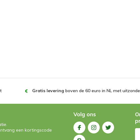
t
Gratis levering
boven de 60 euro in NL met uitzonder
Volg ons
O
p
tie.
n ontvang een kortingscode