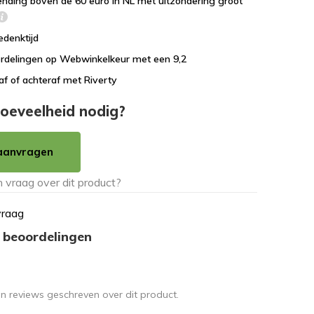
ending boven de 60 euro in NL met uitzondering groot
edenktijd
rdelingen op Webwinkelkeur met een 9,2
af of achteraf met Riverty
oeveelheid nodig?
aanvragen
vraag
 beoordelingen
en reviews geschreven over dit product.