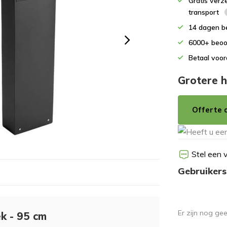
Gratis verz
transport
14 dagen b
6000+ beoo
Betaal voor
Grotere h
Offerte 
Stel een 
Gebruikers
Er zijn nog ge
ek - 95 cm