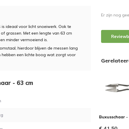
Er zijn nog ge
s ideaal voor licht snoeiwerk. Ook te
r, of grassen. Met een lengte van 63 cm
Reviewb
en minder vermoeiend is.
mstaal, hierdoor blijven de messen lang
n hebben een lichte boog wat zorgt voor
Gerelatee
haar - 63 cm
m
kg
Buxusschaar - 
€ 41,50