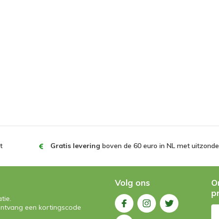
t
Gratis levering
boven de 60 euro in NL met uitzonder
Volg ons
O
p
tie.
n ontvang een kortingscode