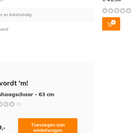
mm
s en linkshandig
hand
wordt 'm!
shaagschaar - 63 cm
(0)
Toevoegen aan
,-
winkelwagen