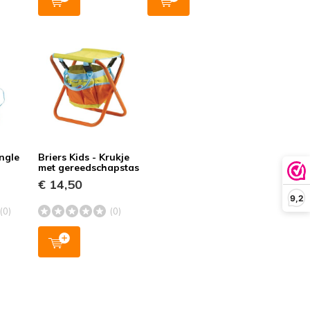
ungle
Briers Kids - Krukje
met gereedschapstas
€ 14,50
9,2
(0)
(0)