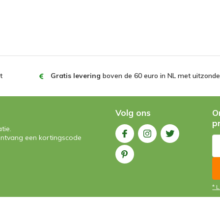
t
Gratis levering
boven de 60 euro in NL met uitzonder
Volg ons
O
p
tie.
n ontvang een kortingscode
* 