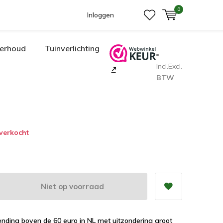
0
Inloggen
erhoud
Tuinverlichting
Incl.
Excl.
BTW
tverkocht
Niet op voorraad
ending boven de 60 euro in NL met uitzondering groot