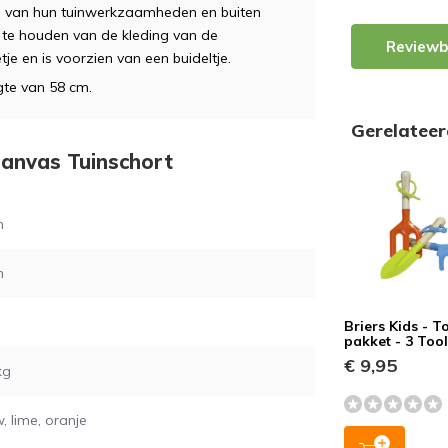
ren van hun tuinwerkzaamheden en buiten
eg te houden van de kleding van de
Reviewb
tje en is voorzien van een buideltje.
gte van 58 cm.
Gerelatee
 Canvas Tuinschort
m
m
Briers Kids - T
pakket - 3 Too
€ 9,95
kg
, lime, oranje