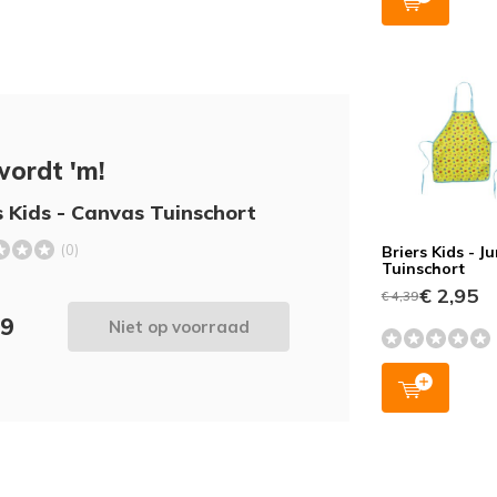
wordt 'm!
s Kids - Canvas Tuinschort
(0)
Briers Kids - J
Tuinschort
€ 2,95
€ 4,39
49
Niet op voorraad