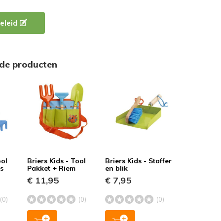
eleid
rde producten
ool
Briers Kids - Tool
Briers Kids - Stoffer
ls
Pakket + Riem
en blik
€ 11,95
€ 7,95
(0)
(0)
(0)