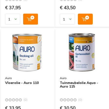
€ 37,95
€ 43,50
Auro
Auro
Vloerolie - Auro 110
Tuinmeubelolie Aqua -
Auro 115
(0)
(0)
€ 33,95
€ 30,50