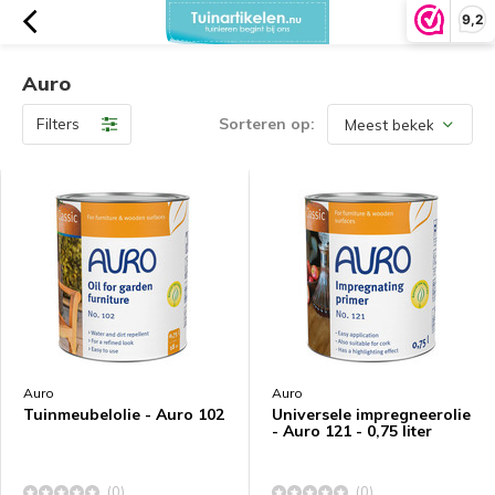
9,2
Auro
Filters
Sorteren op:
Auro
Auro
Tuinmeubelolie - Auro 102
Universele impregneerolie
- Auro 121 - 0,75 liter
(0)
(0)