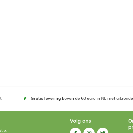
t
Gratis levering
boven de 60 euro in NL met uitzonder
Volg ons
O
p
tie.