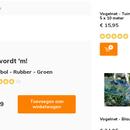
n
Vogelnet - Tuin
5 x 10 meter
€ 15,95
wordt 'm!
ol - Rubber - Groen
(1)
Toevoegen aan
09
winkelwagen
Vogelnet - Bl