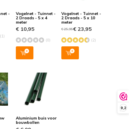
net -
Vogelnet - Tuinnet -
Vogelnet - Tuinnet -
2 Draads - 5 x 4
2 Draads - 5 x 10
meter
meter
€ 10,95
€ 23,95
€ 25,95
(1)
(0)
(2)
9,2
auw
Aluminium buis voor
bouwbollen