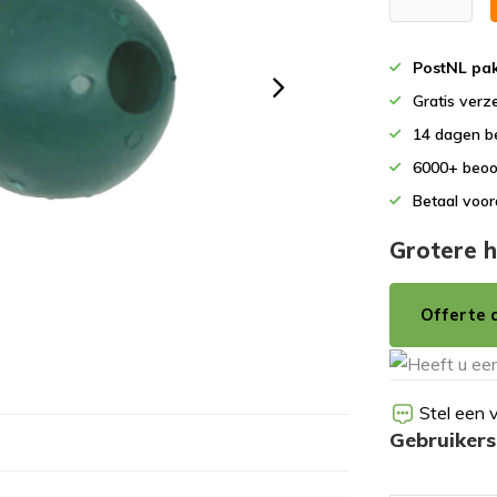
PostNL pak
Gratis verz
14 dagen b
6000+ beoo
Betaal voor
Grotere h
Offerte 
Stel een 
Gebruiker