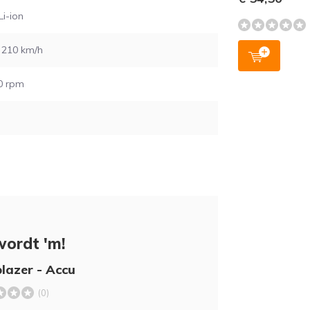
Li-ion
 210 km/h
0 rpm
wordt 'm!
lazer - Accu
(0)