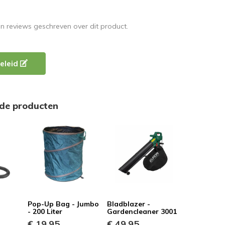
en reviews geschreven over dit product.
eleid
rde producten
Pop-Up Bag - Jumbo
Bladblazer -
- 200 Liter
Gardencleaner 3001
€ 19,95
€ 49,95