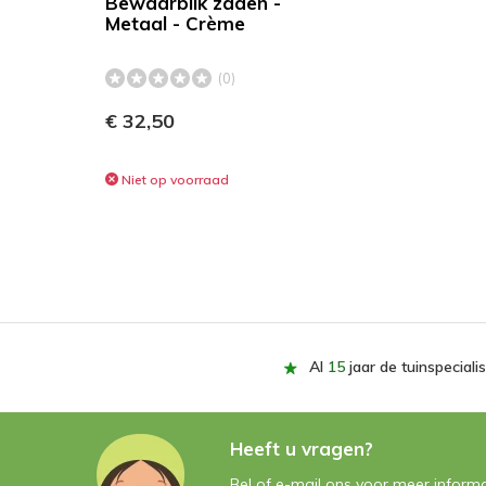
Bewaarblik zaden -
Metaal - Crème
(0)
€ 32,50
Niet op voorraad
Al
15
jaar de tuinspecialis
Heeft u vragen?
Bel of e-mail ons voor meer informa