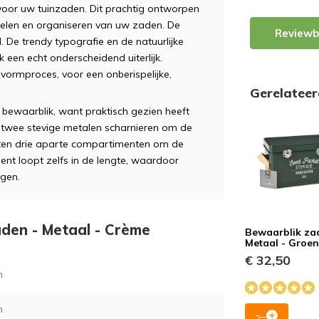
 voor uw tuinzaden. Dit prachtig ontworpen
amelen en organiseren van uw zaden. De
Reviewb
. De trendy typografie en de natuurlijke
 een echt onderscheidend uiterlijk.
vormproces, voor een onberispelijke,
Gerelatee
it bewaarblik, want praktisch gezien heeft
n twee stevige metalen scharnieren om de
itten drie aparte compartimenten om de
ent loopt zelfs in de lengte, waardoor
jgen.
aden - Metaal - Crème
Bewaarblik za
Metaal - Groe
€ 32,50
m
m