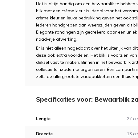
Het is altijd handig om een bewaarblik te hebben
blik met een crème kleur is ideaal voor het verz
crème kleur en leuke bedrukking geven het ook stijl
lederen handgrepen aan weerszijden geven dit blik
Elegante rondingen zijn gecreëerd door een uniek 
naadvrije afwerking.
Er is niet alleen nagedacht over het uiterlijk van d
deze ook extra voordelen. Het blik is voorzien va
deksel vast te maken. Binnen in het bewaarblik z
collectie tuinzaden te organiseren. Één compartim
zelfs de allergrootste zaadpakketten een thuis kri
Specificaties voor: Bewaarblik z
Lengte
27 c
Breedte
13 c