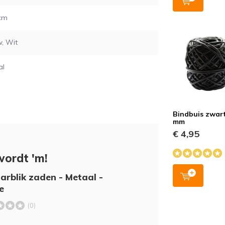
 cm
, Wit
al
Bindbuis zwart
mm
€ 4,95
wordt 'm!
rblik zaden - Metaal -
e
(0)