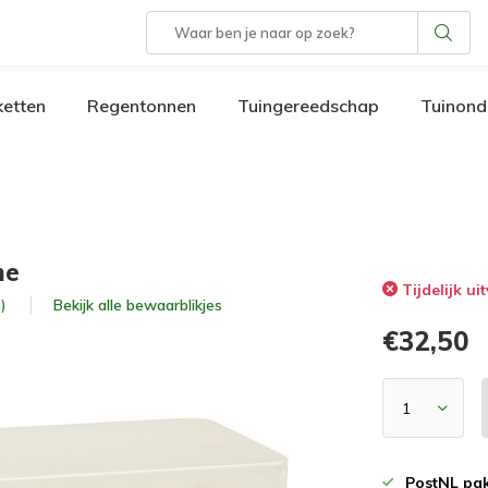
etten
Regentonnen
Tuingereedschap
Tuinond
me
Tijdelijk ui
Bekijk alle
bewaarblikjes
)
€32,50
PostNL pak