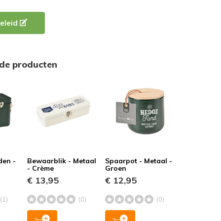
eleid
rde producten
den -
Bewaarblik - Metaal
Spaarpot - Metaal -
n
- Crème
Groen
€ 13,95
€ 12,95
(1)
(0)
(0)