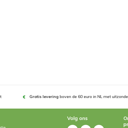
t
Gratis levering
boven de 60 euro in NL met uitzonder
Volg ons
O
p
tie.