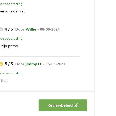
erde beoordeling
vervormde niet.
4 / 5
Door
Willie
- 08-06-2024
erde beoordeling
 zijn prima
5 / 5
Door
jimmy H.
- 15-05-2023
erde beoordeling
iteit.
5 / 5
Door
Martine V.
- 10-05-2023
Reviewbeleid
erde beoordeling
prachtig op mijn terras.