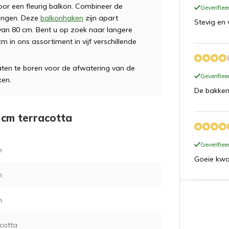
oor een fleurig balkon. Combineer de
Geverifie
angen. Deze
balkonhaken
zijn apart
Stevig en 
 van 80 cm. Bent u op zoek naar langere
in ons assortiment in vijf verschillende
ten te boren voor de afwatering van de
Geverifie
ken.
De bakken
 cm terracotta
Geverifie
m
Goeie kwal
m
m
Geverifie
cotta
Het staat 