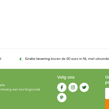
t
Gratis levering
boven de 60 euro in NL met uitzonder
Volg ons
O
p
tie.
n ontvang een kortingscode