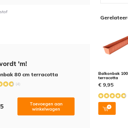
stof
Gerelatee
wordt 'm!
Balkonbak 100
nbak 80 cm terracotta
terracotta
€ 9,95
(4)
Toevoegen aan
95
winkelwagen