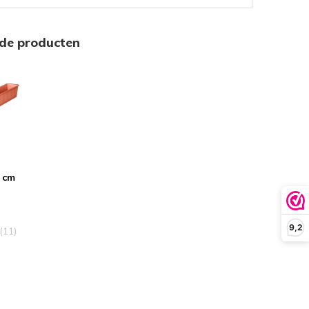
rde producten
 cm
9,2
(11)