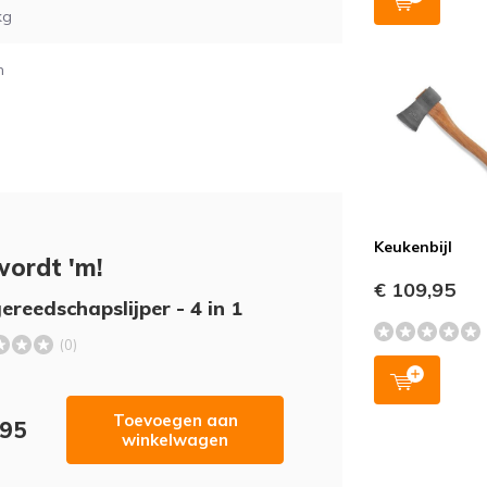
kg
n
Keukenbijl
wordt 'm!
€ 109,95
ereedschapslijper - 4 in 1
(0)
Toevoegen aan
,95
winkelwagen