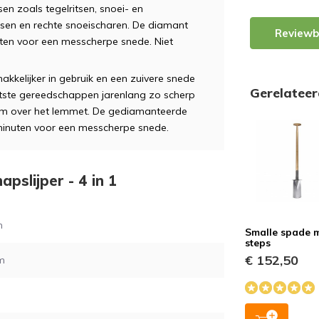
en zoals tegelritsen, snoei- en
en en rechte snoeischaren. De diamant
Reviewb
ten voor een messcherpe snede. Niet
kelijker in gebruik en een zuivere snede
Gerelatee
botste gereedschappen jarenlang zo scherp
 hem over het lemmet. De gediamanteerde
 minuten voor een messcherpe snede.
pslijper - 4 in 1
m
Smalle spade 
steps
€ 152,50
m