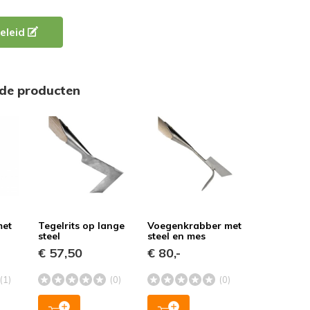
eleid
rde producten
met
Tegelrits op lange
Voegenkrabber met
steel
steel en mes
€ 57,50
€ 80,-
(1)
(0)
(0)