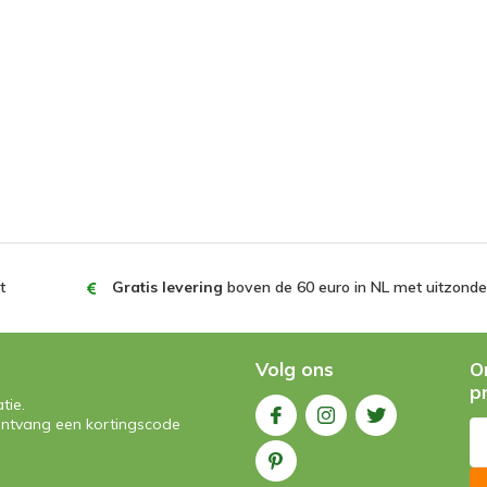
t
Gratis levering
boven de 60 euro in NL met uitzonder
Volg ons
O
p
tie.
n ontvang een kortingscode