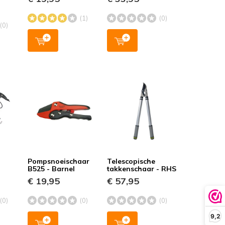
(1)
(0)
(0)
Pompsnoeischaar
Telescopische
B525 - Barnel
takkenschaar - RHS
€ 19,95
€ 57,95
(0)
(0)
(0)
9,2