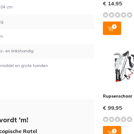
€ 14,95
104 cm
kg
mm
s- en linkshandig
, middel en grote handen
Rupsenschaar
€ 99,95
wordt 'm!
copische Ratel