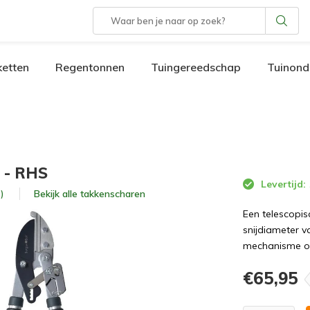
etten
Regentonnen
Tuingereedschap
Tuinond
r - RHS
Levertijd:
Bekijk alle
takkenscharen
)
Een telescopis
snijdiameter 
mechanisme om
€65,95