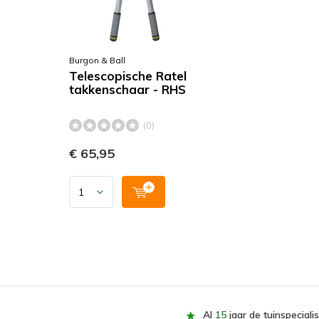
Burgon & Ball
Telescopische Ratel
takkenschaar - RHS
(0)
€ 65,95
Al
15
jaar de tuinspecialis