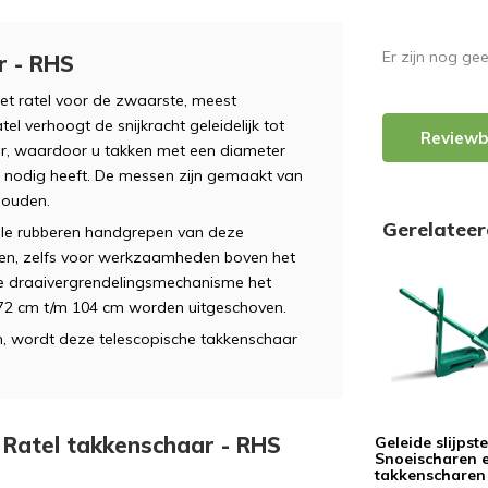
Er zijn nog ge
r - RHS
met ratel voor de zwaarste, meest
l verhoogt de snijkracht geleidelijk tot
Reviewb
ar, waardoor u takken met een diameter
 nodig heeft. De messen zijn gemaakt van
houden.
Gerelatee
ele rubberen handgrepen van deze
en, zelfs voor werkzaamheden boven het
sche draaivergrendelingsmechanisme het
 72 cm t/m 104 cm worden uitgeschoven.
, wordt deze telescopische takkenschaar
e Ratel takkenschaar - RHS
Geleide slijpst
Snoeischaren 
takkenscharen