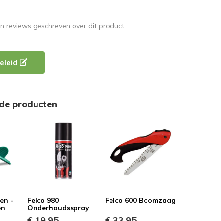
en reviews geschreven over dit product.
eleid
rde producten
een -
Felco 980
Felco 600 Boomzaag
en
Onderhoudsspray
€ 19,95
€ 33,95