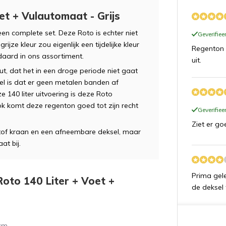
et + Vulautomaat - Grijs
 een complete set. Deze Roto is echter niet
Geverifie
rijze kleur zou eigenlijk een tijdelijke kleur
Regenton 
daard in ons assortiment.
uit.
ut, dat het in een droge periode niet gaat
el is dat er geen metalen banden af
 140 liter uitvoering is deze Roto
ok komt deze regenton goed tot zijn recht
Geverifie
Ziet er go
tof kraan en een afneembare deksel, maar
at bij.
Prima gele
Roto 140 Liter + Voet +
de deksel 
 cm