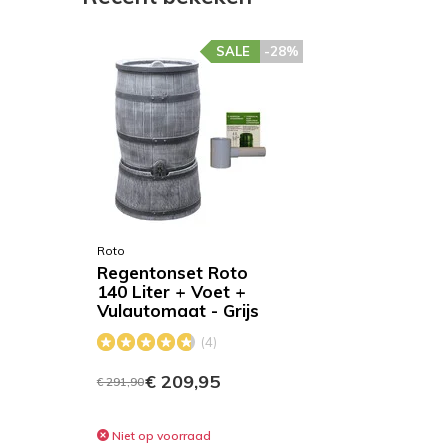
SALE
-28%
Roto
Regentonset Roto
140 Liter + Voet +
Vulautomaat - Grijs
(4)
€ 209,95
€ 291,90
Niet op voorraad