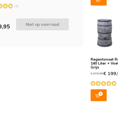
(4)
Niet op voorraad
9,95
Regentonset R
140 Liter + Voe
Grijs
€ 199,
€ 278,95