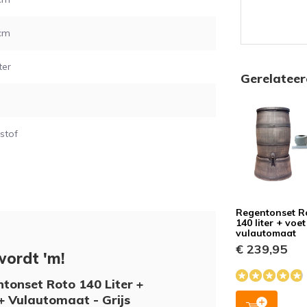
Ten eerste
 cm
regen tonn
mooi ze st
ter
Gerelatee
stof
Regentonset R
140 liter + voet
vulautomaat
€ 239,95
wordt 'm!
tonset Roto 140 Liter +
+ Vulautomaat - Grijs