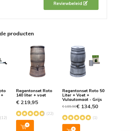
5 / 5
Door
Jos
- 29-10-2019
Reviewbeleid
 hartelijk bedankt voor de goede service de
en zijn niet alleen praktisch, maar ze zijn ook
aan prachtig in de tuin.
rde producten
oto
Regentonset Roto
Regentonset Roto 50
 +
140 liter + voet
Liter + Voet +
Vulautomaat - Grijs
€ 219,95
€ 134,50
€ 189,90
(22)
(12)
(1)