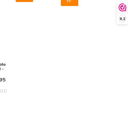
9,2
oto
t -
95
(11)