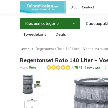
Blog
Contact
Kies een categorie
Cadeaupakk
Tweedekans
Deals
Home
Regentonset Roto 140 Liter + Voet + Vulautom
Regentonset Roto 140 Liter + Voe
Merk:
Roto
4.75 / 5 (4 reviews)