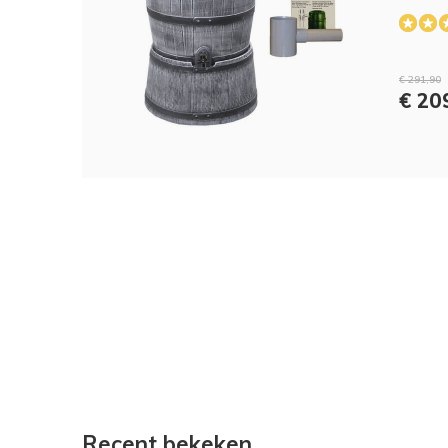
€ 291,90
€ 20
Recent bekeken