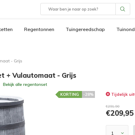
etten
Regentonnen
Tuingereedschap
Tuinond
aat - Grijs
t + Vulautomaat - Grijs
Bekijk alle
regentonset
Tijdelijk ui
KORTING
-28%
€291,90
€209,95