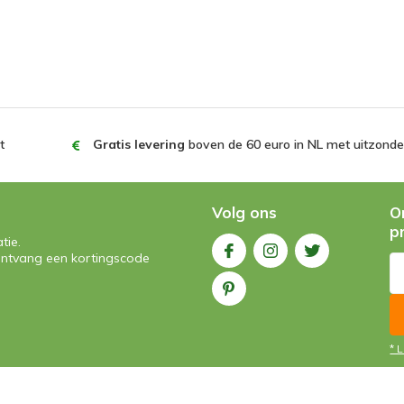
t
Gratis levering
boven de 60 euro in NL met uitzonder
Volg ons
O
p
tie.
n ontvang een kortingscode
* 