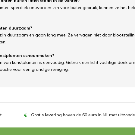
lanten buiten laten staan ​​in de winter?
lanten specifiek ontworpen zijn voor buitengebruik, kunnen ze het hele 
anten duurzaam?
 zijn duurzaam en gaan lang mee. Ze vervagen niet door blootstel
ten.
kunstplanten schoonmaken?
van kunstplanten is eenvoudig. Gebruik een licht vochtige doek om s
ouche voor een grondige reiniging.
t
Gratis levering
boven de 60 euro in NL met uitzonder