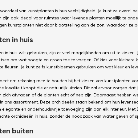
oordeel van kunstplanten is hun veelzijdigheid. Je kunt ze overal ne
n zijn ook ideaal voor ruimtes waar levende planten moeilijk te onde
en kunstplanten niet door blootstelling aan de zon, waardoor ze per
en in huis
en in huis wilt gebruiken, zijn er veel mogelijkheden om uit te kieze
en om wat hoogte en groen toe te voegen. Of kies voor kleinere k
e fleuren. Je kunt zelfs kunstbloemen gebruiken om wat kleur en lev
spect om rekening mee te houden bij het kiezen van kunstplanten voor
 kwaliteit koopt die er natuurlijk uitzien. Dit zal ervoor zorgen dat j
n zich afvragen of de planten echt of nep zijn. Daarnaast hebben we
n ons assortiment. Deze orchideeën staan bekend om hun levensech
elegante en onderhoudsvrije toevoeging zijn aan elk interieur. Met D
chte orchideeën in huis, zonder de noodzaak van water geven of sp
ten buiten