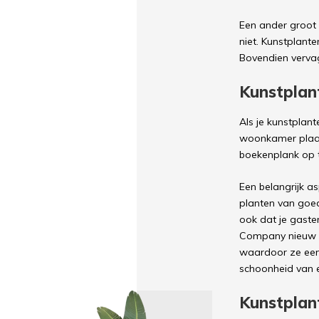
Een ander groot v
niet. Kunstplante
Bovendien vervag
Kunstplant
Als je kunstplant
woonkamer plaats
boekenplank op t
Een belangrijk a
planten van goede
ook dat je gaste
Company nieuw i
waardoor ze een 
schoonheid van e
Kunstplan