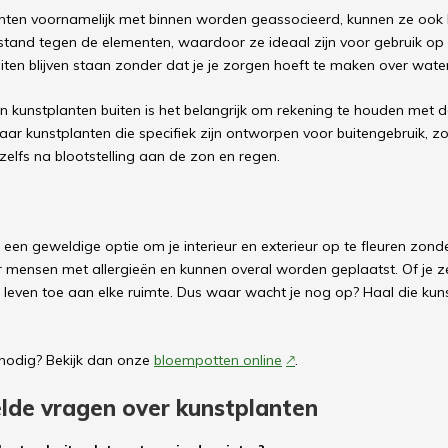
ten voornamelijk met binnen worden geassocieerd, kunnen ze ook b
and tegen de elementen, waardoor ze ideaal zijn voor gebruik op te
iten blijven staan ​​zonder dat je je zorgen hoeft te maken over wat
van kunstplanten buiten is het belangrijk om rekening te houden me
naar kunstplanten die specifiek zijn ontworpen voor buitengebruik, zo
elfs na blootstelling aan de zon en regen.
n een geweldige optie om je interieur en exterieur op te fleuren zon
or mensen met allergieën en kunnen overal worden geplaatst. Of je ze
leven toe aan elke ruimte. Dus waar wacht je nog op? Haal die kuns
nodig? Bekijk dan onze
bloempotten online
.
elde vragen over kunstplanten