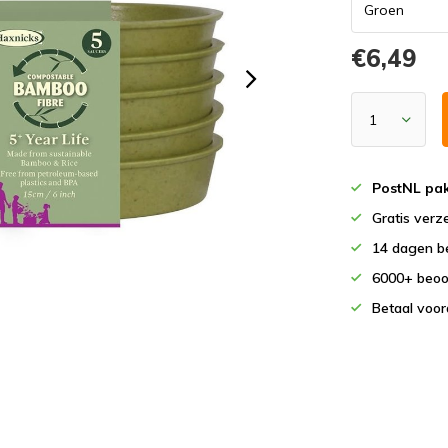
€6,49
PostNL pak
Gratis verz
14 dagen b
6000+ beoo
Betaal voor