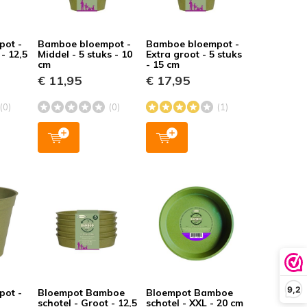
pot -
Bamboe bloempot -
Bamboe bloempot -
 - 12,5
Middel - 5 stuks - 10
Extra groot - 5 stuks
cm
- 15 cm
€ 11,95
€ 17,95
(0)
(0)
(1)
9,2
pot -
Bloempot Bamboe
Bloempot Bamboe
schotel - Groot - 12,5
schotel - XXL - 20 cm