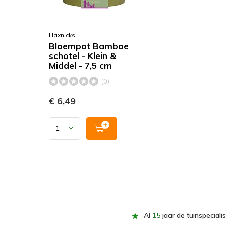
Haxnicks
Bloempot Bamboe
schotel - Klein &
Middel - 7,5 cm
(0)
€ 6,49
Al
15
jaar de tuinspecialis