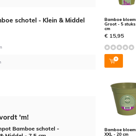
boe schotel - Klein & Middel
Bamboe bloem
Groot - 5 stuks
cm
€ 15,95
m
n
wordt 'm!
pot Bamboe schotel -
Bamboe bloem
XXL - 20 cm
 & Middel - 7,5 cm